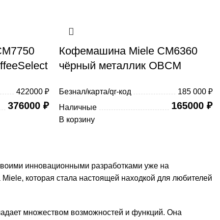
CM7750
Кофемашина Miele CM6360
feeSelect
чёрный металлик OBCM
422000 ₽
Безнал/карта/qr-код
185 000 ₽
376000
₽
165000
₽
Наличные
В корзину
→
 своими инновационными разработками уже на
 Miele, которая стала настоящей находкой для любителей
бладает множеством возможностей и функций. Она