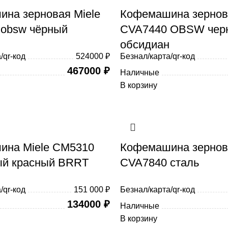
на зерновая Miele
Кофемашина зернова
obsw чёрный
CVA7440 OBSW чер
обсидиан
/qr-код
524000 ₽
Безнал/карта/qr-код
467000
₽
Наличные
В корзину
ина Miele CM5310
Кофемашина зернова
ый красный BRRT
CVA7840 сталь
/qr-код
151 000 ₽
Безнал/карта/qr-код
134000
₽
Наличные
В корзину