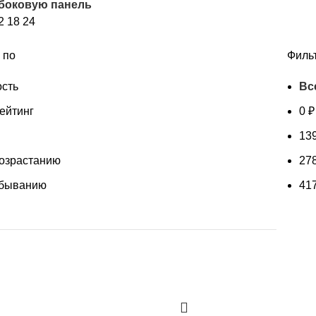
 боковую панель
популярности
2
18
24
 по
Филь
сть
Вс
ейтинг
0
₽
13
возрастанию
27
убыванию
41