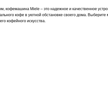
ом, кофемашина Miele – это надежное и качественное устр
ального кофе в уютной обстановке своего дома. Выберите м
его кофейного искусства.
ении
Доставка в день заказа
Кредит
Франшиза
Контакты