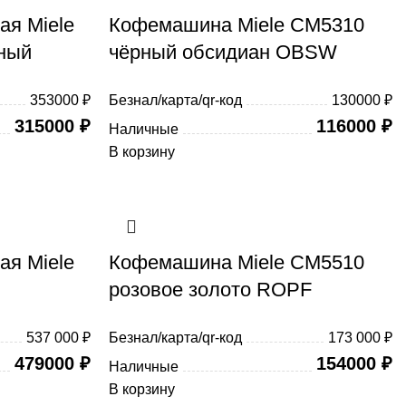
я Miele
Кофемашина Miele CM5310
ный
чёрный обсидиан OBSW
353000 ₽
Безнал/карта/qr-код
130000 ₽
315000
₽
116000
₽
Наличные
В корзину
я Miele
Кофемашина Miele CM5510
розовое золото ROPF
537 000 ₽
Безнал/карта/qr-код
173 000 ₽
479000
₽
154000
₽
Наличные
В корзину