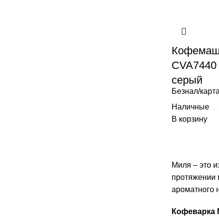
Кофемаши
CVA7440
серый
Безнал/карта
Наличные
В корзину
Миля – это 
протяжении м
ароматного 
Кофеварка M