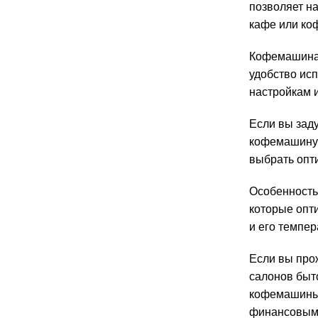
позволяет н
кафе или ко
Кофемашина 
удобство ис
настройкам 
Если вы заду
кофемашину 
выбрать опт
Особенность
которые опт
и его темпе
Если вы про
салонов быто
кофемашины 
финансовым