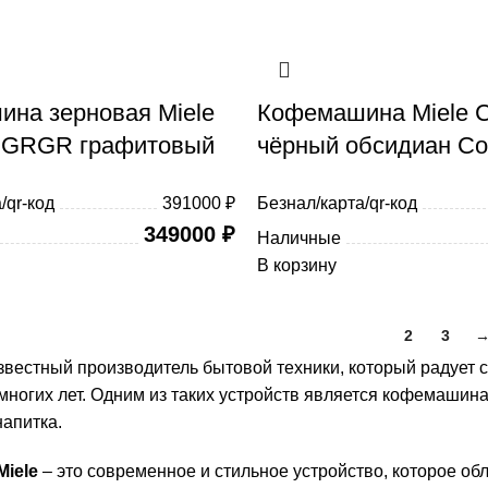
на зерновая Miele
Кофемашина Miele 
 GRGR графитовый
чёрный обсидиан Cof
/qr-код
391000 ₽
Безнал/карта/qr-код
349000
₽
Наличные
В корзину
1
2
3
известный производитель бытовой техники, который радует
ногих лет. Одним из таких устройств является кофемашина
напитка.
iele
– это современное и стильное устройство, которое о