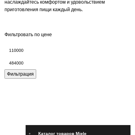
наслаждайтесь комфортом и удовольствием
приготовления пищи каждый день.
Фильтровать по цене
Минимальная
цена
Максимальная
цена
Фильтрация
Каталог товаров Miele
Гарантия 2 года
Оплата
при получении
Доставка в день заказа
Кредит
Франшиза
Контакты
Каталог товаров Miele