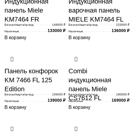
Индукционная
Индукционная
панель Miele
варочная панель
KM7464 FR
MIELE KM7464 FL
Безнал/карта/qr-код
149000 ₽
Безнал/карта/qr-код
153000 ₽
133000
₽
136000
₽
Наличные
Наличные
В корзину
В корзину
Панель конфорок
Combi
KM 7466 FL 125
индукционная
Edition
панель Miele
Безнал/карта/qr-код
156000 ₽
Безнал/карта/qr-код
190000 ₽
CS7612 FL
139000
₽
169000
₽
Наличные
Наличные
В корзину
В корзину