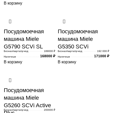
В корзину
Посудомоечная
Посудомоечная
машина Miele
машина Miele
G5790 SCVi SL
G5350 SCVi
Безнал/карта/qr-код
189000 ₽
Безнал/карта/qr-код
192 000 ₽
168000
₽
171000
₽
Наличные
Наличные
В корзину
В корзину
Посудомоечная
машина Miele
G5260 SCVi Active
Безнал/карта/qr-код
200000 ₽
Plus