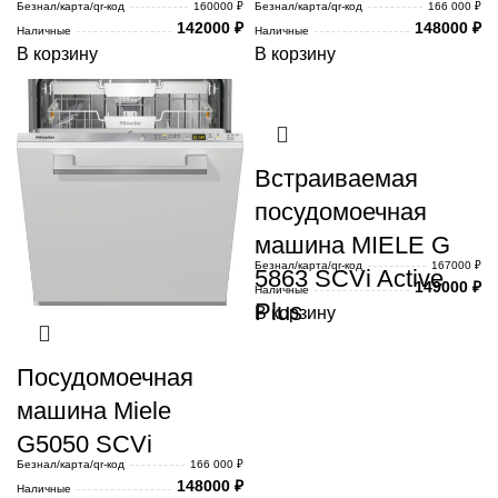
Безнал/карта/qr-код
160000 ₽
Безнал/карта/qr-код
166 000 ₽
142000
₽
148000
₽
Наличные
Наличные
В корзину
В корзину
Встраиваемая
посудомоечная
машина MIELE G
Безнал/карта/qr-код
167000 ₽
5863 SCVi Active
149000
₽
Наличные
Plus
В корзину
Посудомоечная
машина Miele
G5050 SCVi
Безнал/карта/qr-код
166 000 ₽
148000
₽
Наличные