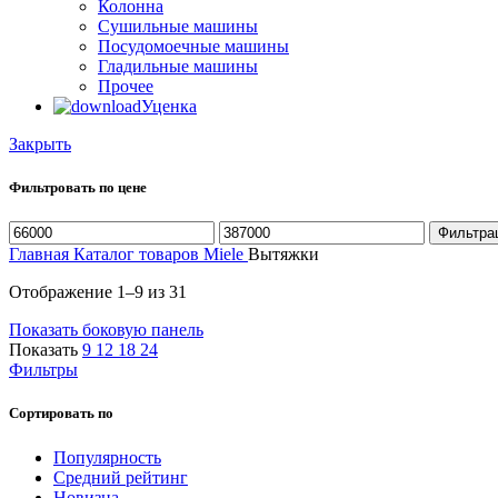
Колонна
Сушильные машины
Посудомоечные машины
Гладильные машины
Прочее
Уценка
Закрыть
Фильтровать по цене
Минимальная
Максимальная
Фильтра
цена
цена
Главная
Каталог товаров Miele
Вытяжки
Цены:
Отображение 1–9 из 31
по
Показать боковую панель
возрастанию
Показать
9
12
18
24
Фильтры
Сортировать по
Популярность
Средний рейтинг
Новизна