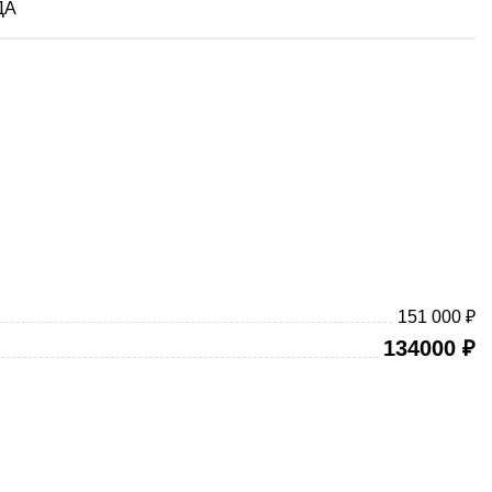
ДА
151 000 ₽
134000
₽