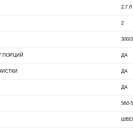
2,7 Л
2
300/3
7 ПОРЦИЙ
ДА
ЧИСТКИ
ДА
ДА
560-
ШВЕ