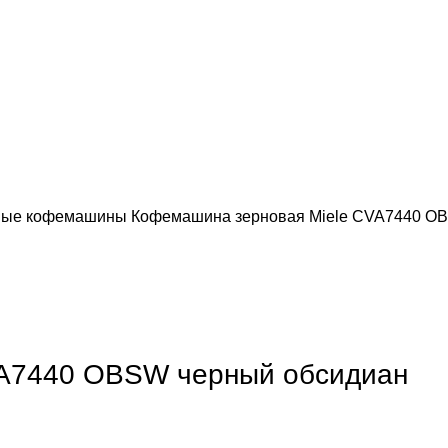
мые кофемашины
Кофемашина зерновая Miele CVA7440 O
обы увеличить
VA7440 OBSW черный обсидиан