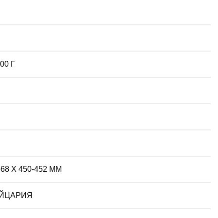
00 Г
568 Х 450-452 ММ
ЙЦАРИЯ