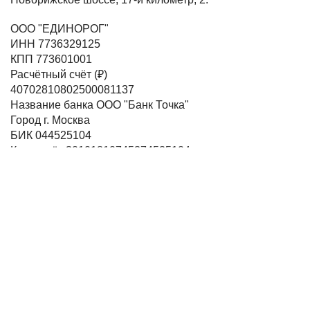
ООО "ЕДИНОРОГ"
ИНН 7736329125
КПП 773601001
Расчётный счёт (₽)
40702810802500081137
Название банка ООО "Банк Точка"
Город г. Москва
БИК 044525104
Корр. счёт 30101810745374525104
iMiele - поставщик бытовой техники Miele
Категории
ВСЕ
ТОВАРЫ
СТИРАЛЬНЫЕ МАШИНЫ
СУШИЛЬНЫЕ МАШИНЫ
ДУХОВЫЕ ШКАФЫ
ПАНЕЛИ КОНФОРОК
ПОСУДОМОЕЧНЫЕ
МАШИНЫ
ВЫТЯЖКИ