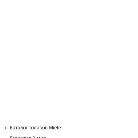
Каталог товаров Miele
Гарантия 2 года
Оплата при
получении
Доставка в день заказа
Кредит
Франшиза
Контакты
Каталог товаров Miele