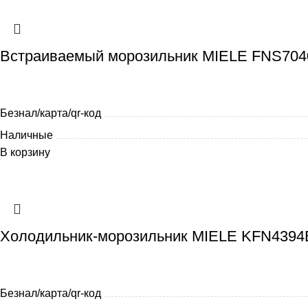
Встраиваемый морозильник MIELE FNS704
Безнал/карта/qr-код
Наличные
В корзину
Холодильник-морозильник MIELE KFN4394
Безнал/карта/qr-код