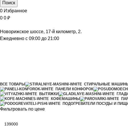
Поиск
0
Избранное
0
0
₽
Новорижское шоссе, 17-й километр, 2.
Ежедневно с 09:00 до 21:00
Холодильники и морозильники
Категории
ВСЕ
ТОВАРЫ
СТИРАЛЬНЫЕ МАШИН
ПАНЕЛИ КОНФОРОК
ВЫТЯЖКИ
ГЛАД
КОФЕМАШИНЫ
ПА
ПОДОГРЕВАТЕЛИ ПОСУДЫ И ПИЩ
Фильтровать по цене
Минимальная