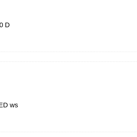
0 D
ED ws