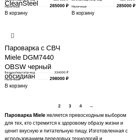
CleanSteel
285000
₽
285000
₽
Наличные
Наличные
В корзину
В корзину
Пароварка с СВЧ
Miele DGM7440
OBSW черный
Безнал/карта/qr-код
334000 ₽
обсидиан
298000
₽
Наличные
В корзину
1
2
3
4
→
Пароварка Miele
является превосходным выбором
для тех, кто стремится к здоровому образу жизни и
ценит вкусную и питательную пищу. Изготовленная с
использованием передовых технологий и