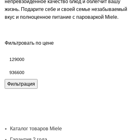
непревзойденное качество блюд и облегчит вашу
жизнь. Подарите себе и своей семье незабываемый
вкус и полноценное питание с пароваркой Miele.
Фильтровать по цене
Минимальная
цена
Максимальная
цена
Фильтрация
Каталог товаров Miele
Гарантия 2 года
Оплата при
получении
Доставка в день заказа
Кредит
Франшиза
Контакты
Каталог товаров Miele
Гарантия 2 года