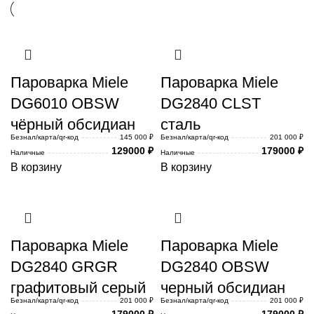
Пароварка Miele
Пароварка Miele
DG6010 OBSW
DG2840 CLST
чёрный обсидиан
сталь
Безнал/карта/qr-код
145 000 ₽
Безнал/карта/qr-код
201 000 ₽
129000
₽
179000
₽
Наличные
Наличные
В корзину
В корзину
Пароварка Miele
Пароварка Miele
DG2840 GRGR
DG2840 OBSW
графитовый серый
черный обсидиан
Безнал/карта/qr-код
201 000 ₽
Безнал/карта/qr-код
201 000 ₽
179000
₽
179000
₽