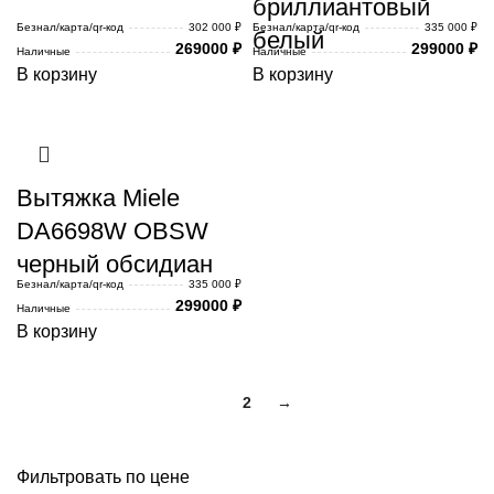
бриллиантовый
Безнал/карта/qr-код
302 000 ₽
Безнал/карта/qr-код
335 000 ₽
белый
269000
₽
299000
₽
Наличные
Наличные
В корзину
В корзину
Вытяжка Miele
DA6698W OBSW
черный обсидиан
Безнал/карта/qr-код
335 000 ₽
299000
₽
Наличные
В корзину
1
2
→
Фильтровать по цене