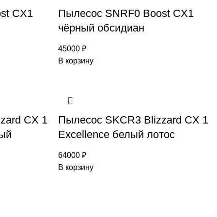
st CX1
Пылесос SNRF0 Boost CX1
чёрный обсидиан
45000
₽
В корзину
zard CX 1
Пылесос SKCR3 Blizzard CX 1
ный
Excellence белый лотос
64000
₽
В корзину