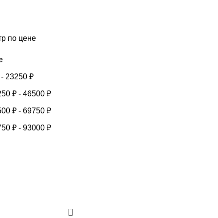
тр по цене
е
-
23250
₽
250
₽
-
46500
₽
500
₽
-
69750
₽
750
₽
-
93000
₽