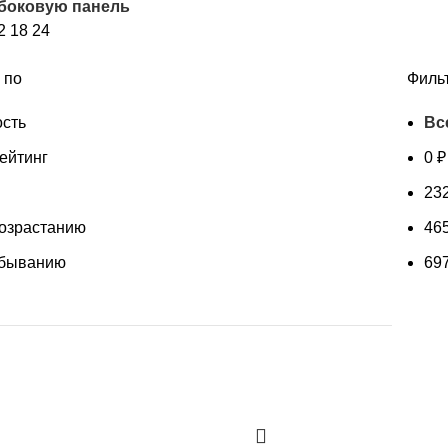
 боковую панель
возрастанию
2
18
24
 по
Филь
сть
Вс
ейтинг
0
₽
23
возрастанию
46
убыванию
69