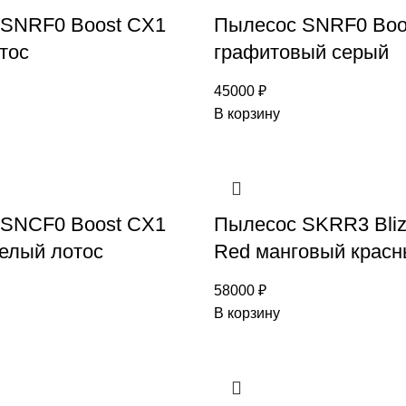
 SNRF0 Boost CX1
Пылесос SNRF0 Boo
тос
графитовый серый
45000
₽
В корзину
 SNCF0 Boost CX1
Пылесос SKRR3 Bliz
белый лотос
Red манговый крас
58000
₽
В корзину