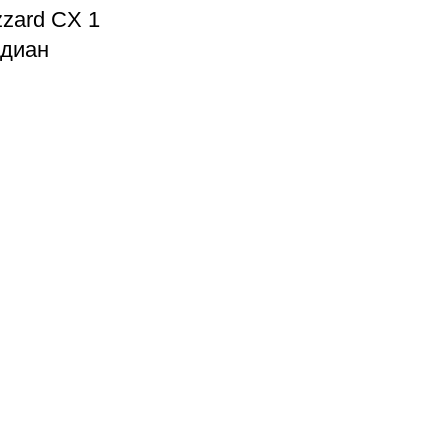
zard CX 1
идиан