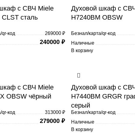
шкаф с СВЧ Miele
Духовой шкаф с СВ
 CLST сталь
H7240BM OBSW
/qr-код
269000 ₽
Безнал/карта/qr-код
240000
₽
Наличные
В корзину
шкаф с СВЧ Miele
Духовой шкаф с СВЧ
X OBSW чёрный
H7440BM GRGR гра
серый
/qr-код
313000 ₽
Безнал/карта/qr-код
279000
₽
Наличные
В корзину