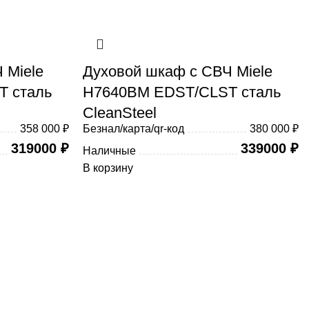
 Miele
Духовой шкаф с СВЧ Miele
 сталь
H7640BM EDST/CLST сталь
CleanSteel
358 000 ₽
Безнал/карта/qr-код
380 000 ₽
319000
₽
339000
₽
Наличные
В корзину