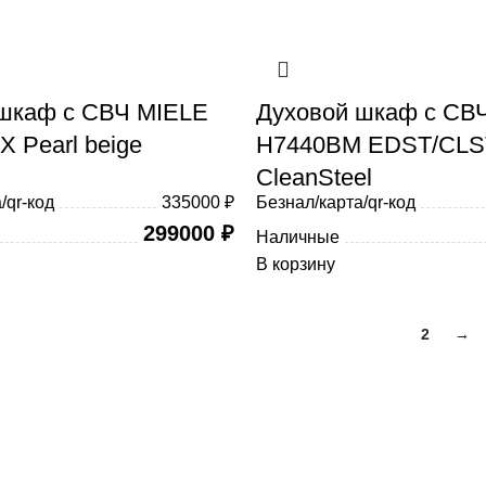
шкаф с СВЧ MIELE
Духовой шкаф с СВЧ
 Pearl beige
H7440BM EDST/CLST
CleanSteel
/qr-код
335000 ₽
Безнал/карта/qr-код
299000
₽
Наличные
В корзину
1
2
→