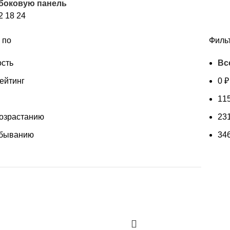
 боковую панель
возрастанию
2
18
24
 по
Филь
сть
Вс
ейтинг
0
₽
11
возрастанию
23
убыванию
34