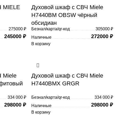
Ч MIELE
Духовой шкаф с СВЧ Miele
H7440BM OBSW чёрный
обсидиан
275000 ₽
Безнал/карта/qr-код
305000 ₽
245000
₽
272000
₽
Наличные
В корзину
 Miele
Духовой шкаф с СВЧ Miele
фитовый
H7440BMX GRGR
334 000 ₽
Безнал/карта/qr-код
334 000 ₽
298000
₽
298000
₽
Наличные
В корзину