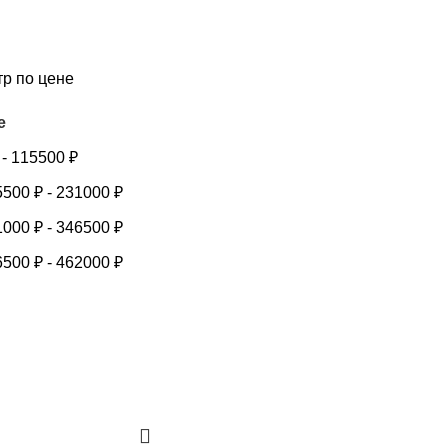
тр по цене
е
-
115500
₽
5500
₽
-
231000
₽
1000
₽
-
346500
₽
6500
₽
-
462000
₽