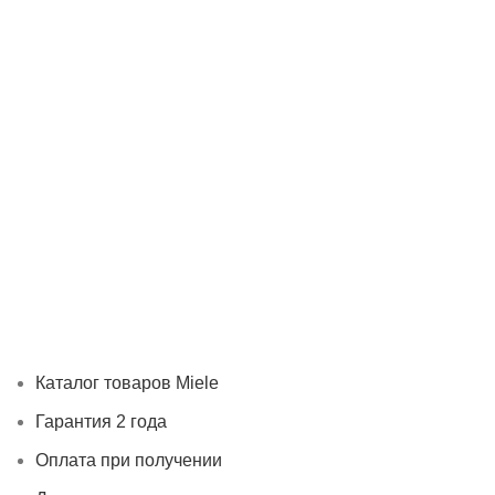
Каталог товаров Miele
Гарантия 2 года
Оплата при
получении
Доставка в день заказа
Кредит
Франшиза
Контакты
Каталог товаров Miele
Гарантия 2 года
Оплата при получении