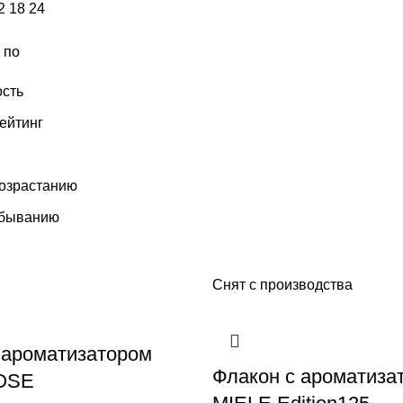
2
18
24
 по
сть
ейтинг
возрастанию
убыванию
Снят с производства
 ароматизатором
Флакон с ароматиза
OSE