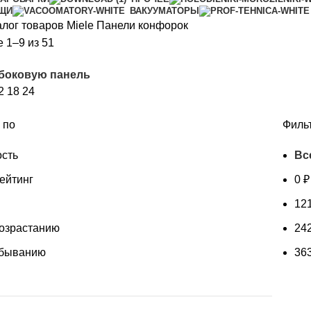
ИЩИ
ВАКУУМАТОРЫ
алог товаров Miele
Панели конфорок
Цены:
 1–9 из 51
по
 боковую панель
возрастанию
2
18
24
 по
Филь
сть
Вс
ейтинг
0
₽
12
возрастанию
24
убыванию
36