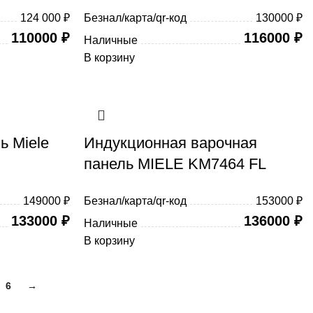
124 000 ₽
Безнал/карта/qr-код
130000 ₽
110000
₽
116000
₽
Наличные
В корзину
ь Miele
Индукционная варочная
панель MIELE KM7464 FL
149000 ₽
Безнал/карта/qr-код
153000 ₽
133000
₽
136000
₽
Наличные
В корзину
6
→