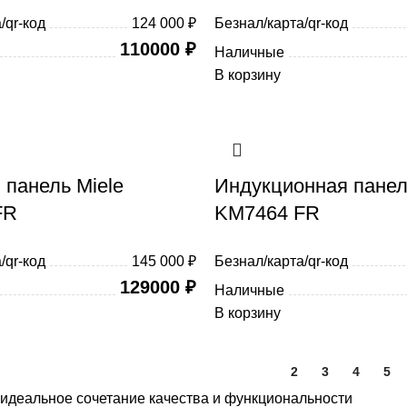
/qr-код
124 000 ₽
Безнал/карта/qr-код
110000
₽
Наличные
В корзину
 панель Miele
Индукционная панел
FR
KM7464 FR
/qr-код
145 000 ₽
Безнал/карта/qr-код
129000
₽
Наличные
В корзину
1
2
3
4
5
 идеальное сочетание качества и функциональности