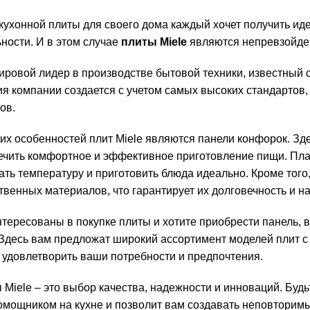
кухонной плиты для своего дома каждый хочет получить иде
ности. И в этом случае
плиты Miele
являются непревзойд
 мировой лидер в производстве бытовой техники, известны
ия компании создается с учетом самых высоких стандартов
ов.
ких особенностей плит Miele являются панели конфорок. Зд
ечить комфортное и эффективное приготовление пищи. Пла
ать температуру и приготовить блюда идеально. Кроме того
венных материалов, что гарантирует их долговечность и н
нтересованы в покупке плиты и хотите приобрести панель,
. Здесь вам предложат широкий ассортимент моделей плит 
 удовлетворить ваши потребности и предпочтения.
Miele – это выбор качества, надежности и инноваций. Будь
мощником на кухне и позволит вам создавать неповторим