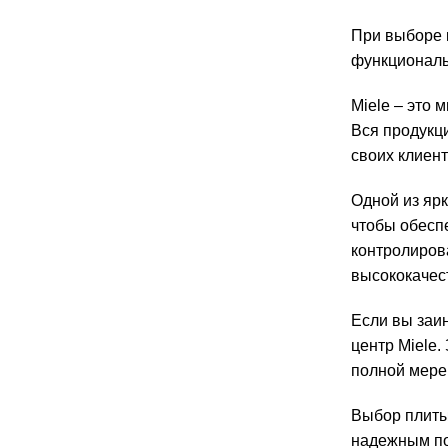
При выборе 
функциональ
Miele – это
Вся продукц
своих клиент
Одной из яр
чтобы обесп
контролиров
высококачест
Если вы заи
центр Miele
полной мере
Выбор плиты 
надежным по