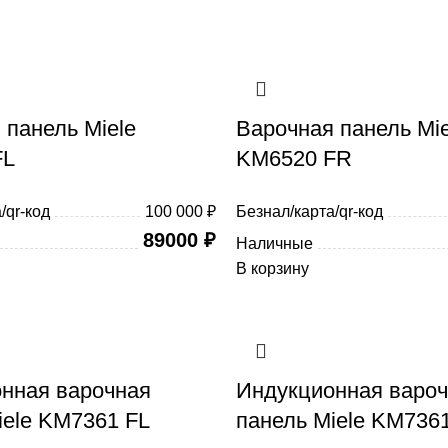
 панель Miele
Варочная панель Mie
FL
KM6520 FR
/qr-код
100 000 ₽
Безнал/карта/qr-код
89000
₽
Наличные
В корзину
нная варочная
Индукционная варо
iele KM7361 FL
панель Miele KM736