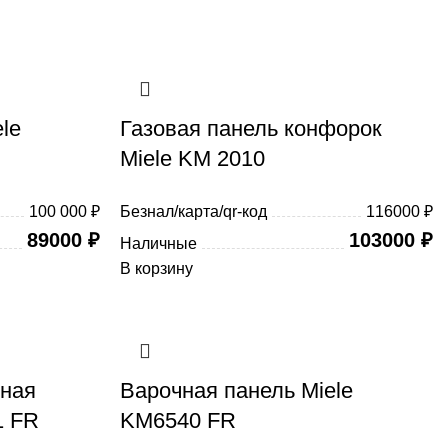
le
Газовая панель конфорок
Miele KM 2010
100 000 ₽
Безнал/карта/qr-код
116000 ₽
89000
₽
103000
₽
Наличные
В корзину
чная
Варочная панель Miele
1 FR
KM6540 FR