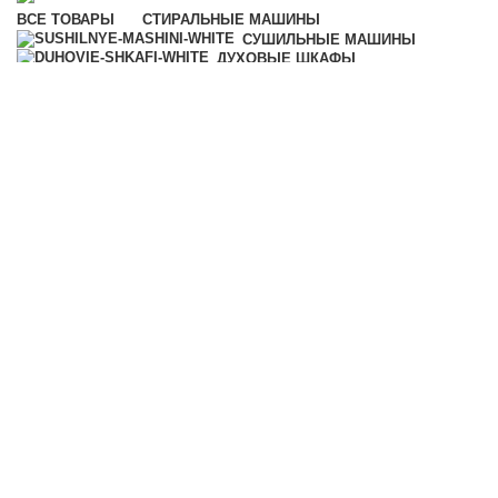
ВСЕ
ТОВАРЫ
СТИРАЛЬНЫЕ МАШИНЫ
СУШИЛЬНЫЕ МАШИНЫ
ДУХОВЫЕ ШКАФЫ
ПАНЕЛИ КОНФОРОК
ПОСУДОМОЕЧНЫЕ
МАШИНЫ
АКСЕССУАРЫ
МОЮЩИЕ СРЕДСТВА
ВЫТЯЖКИ
ГЛАДИЛЬНЫЕ МАШИНЫ
ПЫЛЕСОСЫ
МИКРОВОЛНОВЫЕ ПЕЧИ
КОФЕМАШИНЫ
ПАРОВАРКИ
ХОЛОДИЛЬНИКИ И
МОРОЗИЛЬНИКИ
ПОДОГРЕВАТЕЛИ ПОСУДЫ И
ПИЩИ
ВАКУУМАТОРЫ
ПРОФЕССИОНАЛЬНАЯ ТЕХНИКА
УЦЕНКА
Категории
ВСЕ
ТОВАРЫ
АКСЕССУАРЫ
МОЮЩИЕ СРЕДСТВА
КОФЕМАШИНЫ