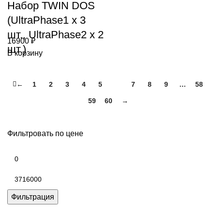
Набор TWIN DOS
(UltraPhase1 x 3
шт., UltraPhase2 x 2
16900
₽
шт.)
В корзину
←
1
2
3
4
5
6
7
8
9
…
58
59
60
→
Фильтровать по цене
Минимальная
цена
Максимальная
цена
Фильтрация