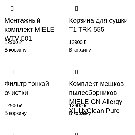
Монтажный
Корзина для сушки
комплект MIELE
T1 TRK 555
WTV 501
12900
₽
12900
₽
В корзину
В корзину
Фильтр тонкой
Комплект мешков-
очистки
пылесборников
MIELE GN Allergy
12900
₽
12900
₽
XL HyClean Pure
В корзину
В корзину