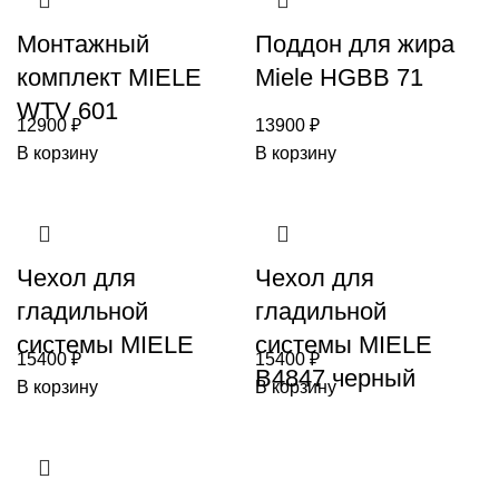
Монтажный
Поддон для жира
комплект MIELE
Miele HGBB 71
WTV 601
12900
₽
13900
₽
В корзину
В корзину
Чехол для
Чехол для
гладильной
гладильной
системы MIELE
системы MIELE
15400
₽
15400
₽
B4847 черный
В корзину
В корзину