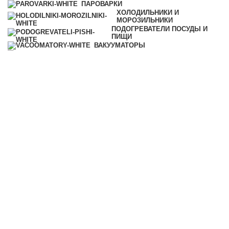
ПАРОВАРКИ
ХОЛОДИЛЬНИКИ И
МОРОЗИЛЬНИКИ
ПОДОГРЕВАТЕЛИ ПОСУДЫ И
ПИЩИ
ВАКУУМАТОРЫ
ПРОФЕССИОНАЛЬНАЯ ТЕХНИКА
УЦЕНКА
Категории
ВСЕ
ТОВАРЫ
АКСЕССУАРЫ
МОЮЩИЕ СРЕДСТВА
КОФЕМАШИНЫ
ПАРОВАРКИ
ХОЛОДИЛЬНИКИ И
МОРОЗИЛЬНИКИ
ПОДОГРЕВАТЕЛИ ПОСУДЫ И
ПИЩИ
ВАКУУМАТОРЫ
ПРОФЕССИОНАЛЬНАЯ ТЕХНИКА
© 2025 iMiele
0
Избранное
0
Заказ
Контакты
Меню