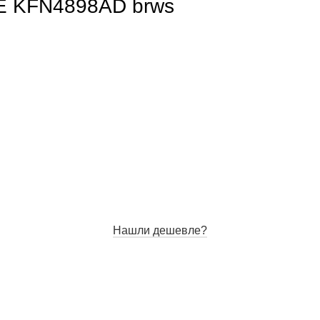
E KFN4898AD brws
Нашли дешевле?