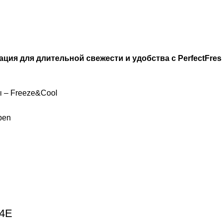
я для длительной свежести и удобства с PerfectFresh
 – Freeze&Cool
pen
44E