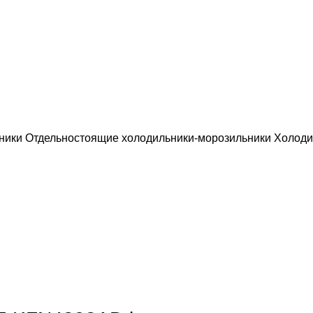
ьники
Отдельностоящие холодильники-морозильники
Холоди
обы увеличить