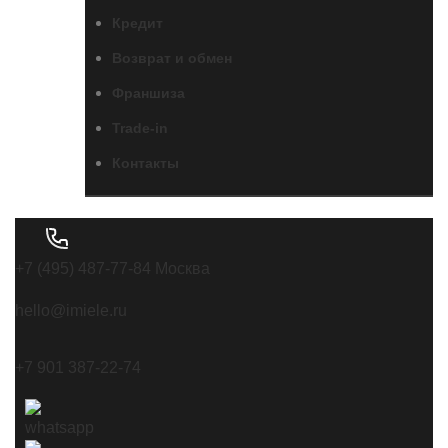
Кредит
Возврат и обмен
Франшиза
Trade-in
Контакты
+7 (495) 487-77-84 Москва
hello@imiele.ru
+7 901 387-22-74