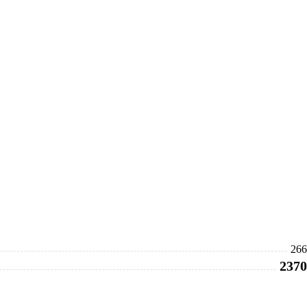
266
237