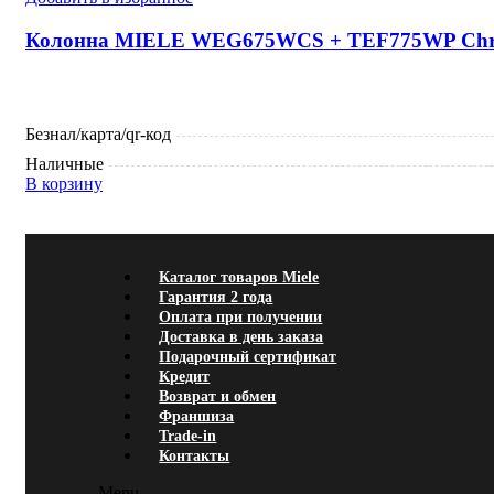
Колонна MIELE WEG675WCS + TEF775WP Chro
Безнал/карта/qr-код
Наличные
В корзину
Каталог товаров Miele
Гарантия 2 года
Оплата при
Каталог товаров Miele
Гарантия 2 года
Оплата при получении
Доставка в день заказа
Подарочный сертификат
Кредит
Возврат и обмен
Франшиза
Trade-in
Контакты
Menu