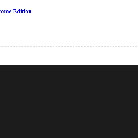
me Edition
 получении
Доставка в день заказа
Кредит
Франшиза