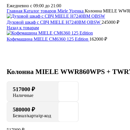
Ежедневно с 09:00 до 21:00
Главная
Каталог товаров Miele
Уценка
Колонна MIELE WWR8
Духовой шкаф с СВЧ MIELE H7240BM OBSW
245000
₽
Назад к товарам
Кофемашина MIELE CM6360 125 Edition
162000
₽
Нажмите, чтобы увеличить
Колонна MIELE WWR860WPS + TWR78
517000
₽
Наличные
580000 ₽
Безнал/карта/qr-код
517000
₽