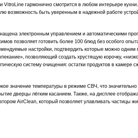
 VitroLine гармонично смотрится в любом интерьере кухни
ю возможность быть уверенным в надежной работе устройст
щена электронным управлением и автоматическими програ
мов позволяет готовить более 100 блюд без особого опыта
комендуемые настройки, подтвердить которые можно одним
ыпекание», позволяющий создать хрустящую корочку, «низк
ическую систему очищения: остатки продуктов в камере сж
кое значение температуры в режиме СВЧ, что значительно 
крытие дверцы лёгким касанием. Также, на дисплее отобра
ором AirClean, который позволяет улавливать частицы жи