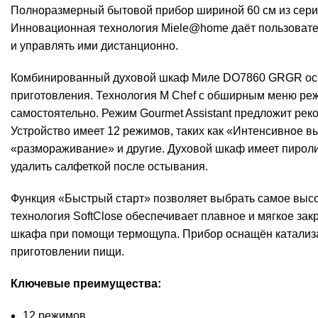
Полноразмерный бытовой прибор шириной 60 см из серии
Инновационная технология Miele@home даёт пользовател
и управлять ими дистанционно.
Комбинированный духовой шкаф Миле DO7860 GRGR осна
приготовления. Технология M Chef с обширным меню режи
самостоятельно. Режим Gourmet Assistant предложит ре
Устройство имеет 12 режимов, таких как «Интенсивное в
«размораживание» и другие. Духовой шкаф имеет пиролит
удалить салфеткой после остывания.
Функция «Быстрый старт» позволяет выбрать самое высо
технология SoftClose обеспечивает плавное и мягкое за
шкафа при помощи термощупа. Прибор оснащён катализат
приготовлении пищи.
Ключевые преимущества:
12 режимов