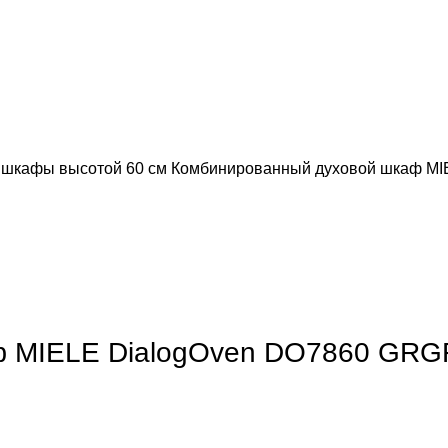
 шкафы высотой 60 см
Комбинированный духовой шкаф MI
обы увеличить
ф MIELE DialogOven DO7860 GRG