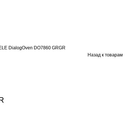
ELE DialogOven DO7860 GRGR
Назад к товарам
R