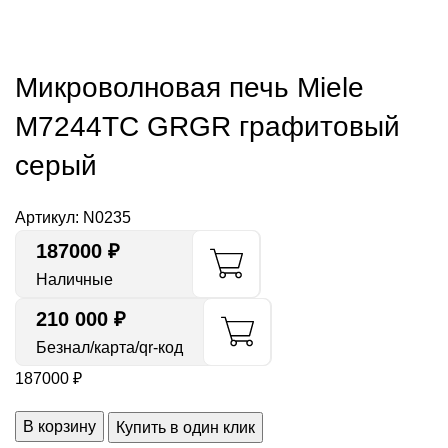
Микроволновая печь Miele
M7244TC GRGR графитовый
серый
Артикул:
N0235
187000
₽
Наличные
210 000 ₽
Безнал/карта/qr-код
187000
₽
В корзину
Купить в один клик