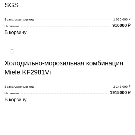
SGS
Безнал/карта/qr-код
1 020 000 ₽
910000
₽
Наличные
В корзину
Холодильно-морозильная комбинация
Miele KF2981Vi
Безнал/карта/qr-код
2 145 000 ₽
1915000
₽
Наличные
В корзину
Каталог товаров Miele
Гарантия 2 года
Оплата при
получении
Доставка в день заказа
Кредит
Франшиза
Контакты