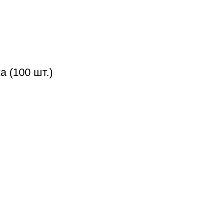
 (100 шт.)
ении
Доставка в день заказа
Кредит
Франшиза
Контакты