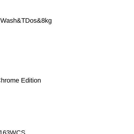
PWash&TDos&8kg
rome Edition
D163WCS