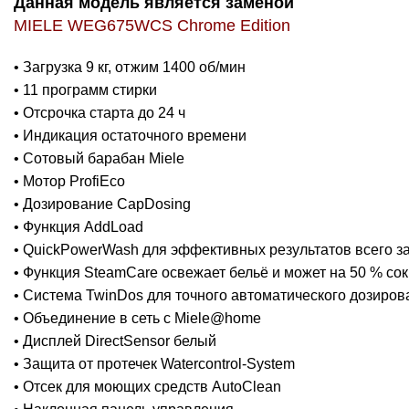
Данная модель является заменой
MIELE WEG675WCS Chrome Edition
• Загрузка 9 кг, отжим 1400 об/мин
• 11 программ стирки
• Отсрочка старта до 24 ч
• Индикация остаточного времени
• Сотовый барабан Miele
• Мотор ProfiEco
• Дозирование CapDosing
• Функция AddLoad
• QuickPowerWash для эффективных результатов всего за
• Функция SteamCare освежает бельё и может на 50 % со
• Система TwinDos для точного автоматического дозиро
• Объединение в сеть с Miele@home
• Дисплей DirectSensor белый
• Защита от протечек Watercontrol-System
• Отсек для моющих средств AutoClean