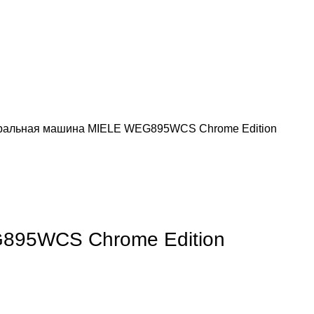
ральная машина MIELE WEG895WCS Chrome Edition
обы увеличить
895WCS Chrome Edition