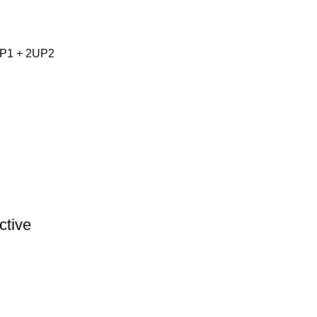
xUP1 + 2UP2
tive