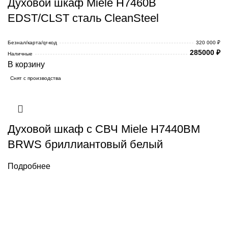
Духовой шкаф Miele H7460B
EDST/CLST сталь CleanSteel
Безнал/карта/qr-код
320 000 ₽
285000
₽
Наличные
В корзину
Снят с производства
Духовой шкаф с СВЧ Miele H7440BM
BRWS бриллиантовый белый
Подробнее
Каталог товаров Miele
Гарантия 2 года
Оплата
при получении
Доставка в день заказа
Кредит