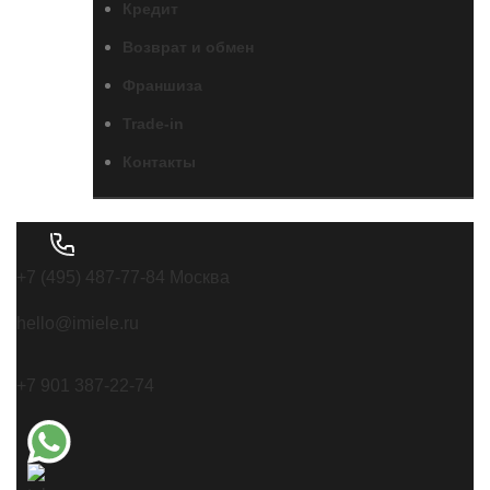
Кредит
Возврат и обмен
Франшиза
Trade-in
Контакты
+7 (495) 487-77-84 Москва
hello@imiele.ru
+7 901 387-22-74