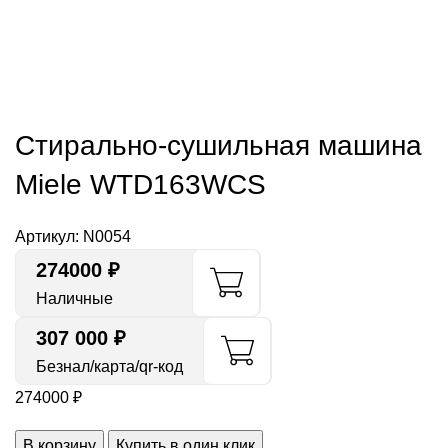
Стирально-сушильная машина
Miele WTD163WCS
Артикул:
N0054
274000
₽
Наличные
307 000 ₽
Безнал/карта/qr-код
274000
₽
В корзину
Купить в один клик