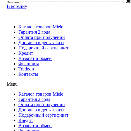
38
Наличные
В корзину
Каталог товаров Miele
Гарантия 2 года
Оплата при получени
Доставка в день заказа
Кредит
Франшиза
Контакты
Каталог товаров Miele
Гарантия 2 года
Оплата при получении
Доставка в день заказа
Подарочный сертификат
Кредит
Возврат и обмен
Франшиза
Trade-in
Контакты
Menu
Каталог товаров Miele
Гарантия 2 года
Оплата при получении
Доставка в день заказа
Подарочный сертификат
Кредит
Возврат и обмен
Франшиза