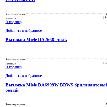
2
Безнал/карта/qr-код
18
Наличные
В корзину
Добавить в избранное
Вытяжка Miele DA2668 сталь
Безнал/карта/qr-код
19
Наличные
В корзину
Добавить в избранное
Вытяжка Miele DA6999W BRWS бриллиантовы
белый
4
Безнал/карта/qr-код