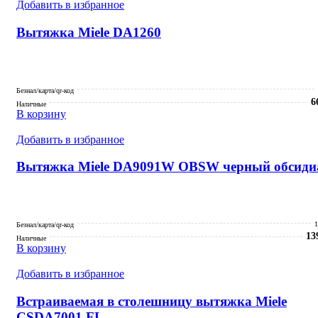
Добавить в избранное
Вытяжка Miele DA1260
Безнал/карта/qr-код
6
Наличные
В корзину
Добавить в избранное
Вытяжка Miele DA9091W OBSW черный обсиди
1
Безнал/карта/qr-код
13
Наличные
В корзину
Добавить в избранное
Встраиваемая в столешницу вытяжка Miele
CSDA7001 FL