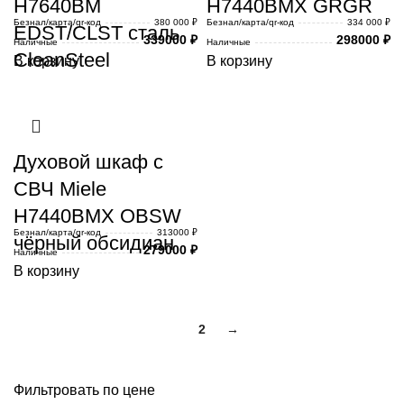
H7640BM
H7440BMX GRGR
Безнал/карта/qr-код
380 000 ₽
Безнал/карта/qr-код
334 000 ₽
EDST/CLST сталь
339000
₽
298000
₽
Наличные
Наличные
CleanSteel
В корзину
В корзину
Духовой шкаф с
СВЧ Miele
H7440BMX OBSW
Безнал/карта/qr-код
313000 ₽
чёрный обсидиан
279000
₽
Наличные
В корзину
1
2
→
Фильтровать по цене