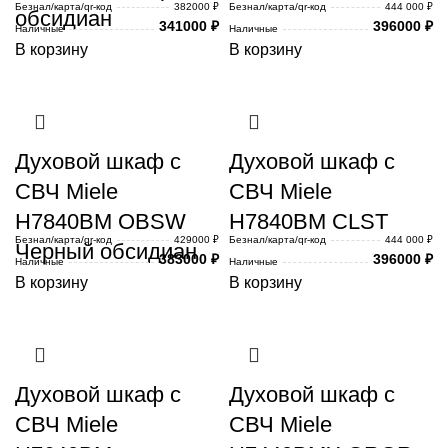
Безнал/карта/qr-код
382000 ₽
Безнал/карта/qr-код
444 000 ₽
обсидиан
341000
₽
396000
₽
Наличные
Наличные
В корзину
В корзину
Духовой шкаф с
Духовой шкаф с
СВЧ Miele
СВЧ Miele
H7840BM OBSW
H7840BM CLST
Безнал/карта/qr-код
429000 ₽
Безнал/карта/qr-код
444 000 ₽
Черный обсидиан
383000
₽
396000
₽
Наличные
Наличные
В корзину
В корзину
Духовой шкаф с
Духовой шкаф с
СВЧ Miele
СВЧ Miele