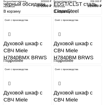
Безнал/карта/qr-код
305000 ₽
Безнал/карта/qr-код
358 000 ₽
чёрный обсидиан
EDST/CLST сталь
272000
₽
319000
₽
Наличные
Наличные
CleanSteel
В корзину
В корзину
Снят с производства
Снят с производства
Духовой шкаф с
Духовой шкаф с
СВЧ Miele
СВЧ Miele
H7840BMX BRWS
H7840BM BRWS
Подробнее
Подробнее
Снят с производства
Снят с производства
Духовой шкаф с
Духовой шкаф с
СВЧ Miele
СВЧ Miele