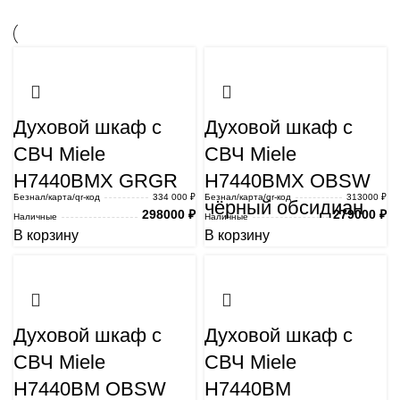
Духовой шкаф с
Духовой шкаф с
СВЧ Miele
СВЧ Miele
H7440BMX GRGR
H7440BMX OBSW
Безнал/карта/qr-код
334 000 ₽
Безнал/карта/qr-код
313000 ₽
чёрный обсидиан
298000
₽
279000
₽
Наличные
Наличные
В корзину
В корзину
Духовой шкаф с
Духовой шкаф с
СВЧ Miele
СВЧ Miele
H7440BM OBSW
H7440BM