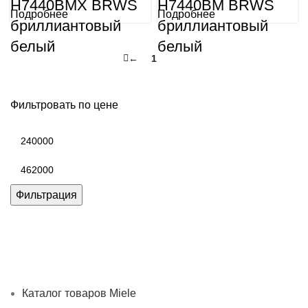
H7440BMX BRWS
H7440BM BRWS
Подробнее
Подробнее
бриллиантовый
бриллиантовый
белый
белый
←
1
2
Фильтровать по цене
Минимальная
цена
Максимальная
цена
Фильтрация
Каталог товаров Miele
Гарантия 2 года
Оплата при
получении
Доставка в день заказа
Кредит
Франшиза
Контакты
Каталог товаров Miele