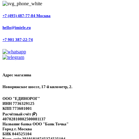
+7 (495) 487-77-84 Москва
hello@imiele.ru
+7 901 387-22-74
Адрес магазина
Новорижское шоссе, 17-й километр, 2.
ООО "ЕДИНОРОГ"
ИНН 7736329125
КПП 773601001
Расчётный счёт (₽)
40702810802500081137
Название банка ООО "Банк Точка"
Город г. Москва
БИК 044525104
Корр. счёт 30101810745374525104