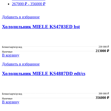
267000
₽
-
356000
₽
Добавить в избранное
Холодильник MIELE KS4783ED bst
239 000 ₽
Безнал/карта/qr-код
213000
₽
Наличные
В корзину
Добавить в избранное
Холодильник MIELE KS4887DD edt/cs
399 000 ₽
Безнал/карта/qr-код
356000
₽
Наличные
В корзину
Каталог товаров Miele
Гарантия 2 года
Оплата при получении
Доставка в день заказа
Кредит
Франшиза
Контакты