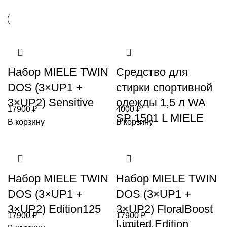
Набор MIELE TWIN
Средство для
DOS (3×UP1 +
стирки спортивной
3×UP2) Sensitive
одежды 1,5 л WA
17900
₽
4000
₽
SP 1501 L MIELE
В корзину
В корзину
Набор MIELE TWIN
Набор MIELE TWIN
DOS (3×UP1 +
DOS (3×UP1 +
3×UP2) Edition125
3×UP2) FloralBoost
17900
₽
17900
₽
Limited Edition