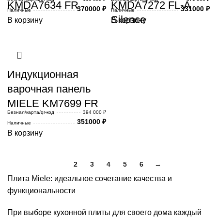
KMDA7634 FR
KMDA7272 FL-A
370000
₽
331000
₽
Наличные
Наличные
Silence
В корзину
В корзину
Индукционная
варочная панель
MIELE KM7699 FR
Безнал/карта/qr-код
394 000 ₽
351000
₽
Наличные
В корзину
1
2
3
4
5
6
→
Плита Miele: идеальное сочетание качества и
функциональности
При выборе кухонной плиты для своего дома каждый