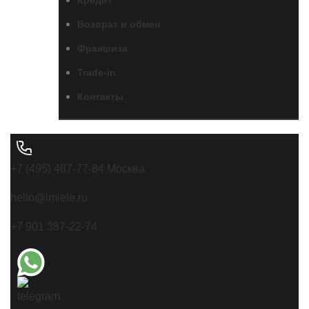
Возврат и обмен
Франшиза
Trade-in
Контакты
+7 (495) 487-77-84 Москва
hello@imiele.ru
+7 901 387-22-74