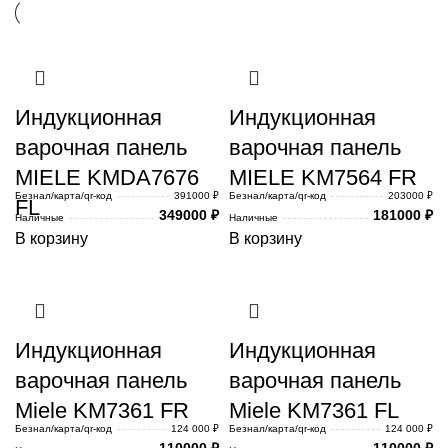
Индукционная
Индукционная
варочная панель
варочная панель
MIELE KMDA7676
MIELE KM7564 FR
Безнал/карта/qr-код
391000 ₽
Безнал/карта/qr-код
203000 ₽
FL
349000
₽
181000
₽
Наличные
Наличные
В корзину
В корзину
Индукционная
Индукционная
варочная панель
варочная панель
Miele KM7361 FR
Miele KM7361 FL
Безнал/карта/qr-код
124 000 ₽
Безнал/карта/qr-код
124 000 ₽
110000
₽
110000
₽