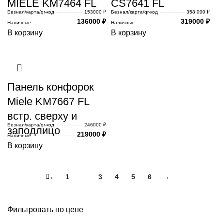
MIELE KM7464 FL
CS7641 FL
Безнал/карта/qr-код
153000 ₽
Безнал/карта/qr-код
358 000 ₽
136000
₽
319000
₽
Наличные
Наличные
В корзину
В корзину
Панель конфорок
Miele KM7667 FL
встр. сверху и
Безнал/карта/qr-код
246000 ₽
заподлицо
219000
₽
Наличные
В корзину
←
1
2
3
4
5
6
→
Фильтровать по цене