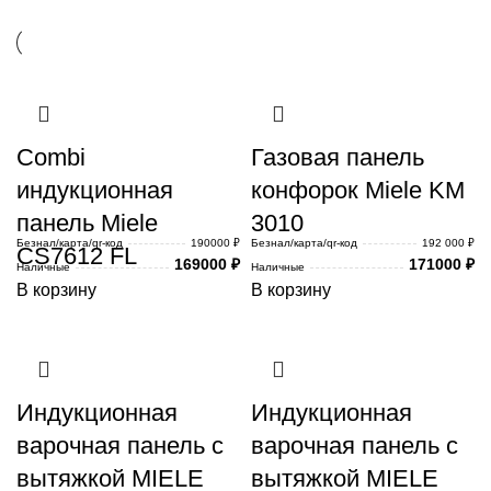
Combi
Газовая панель
индукционная
конфорок Miele KM
панель Miele
3010
Безнал/карта/qr-код
190000 ₽
Безнал/карта/qr-код
192 000 ₽
CS7612 FL
169000
₽
171000
₽
Наличные
Наличные
В корзину
В корзину
Индукционная
Индукционная
варочная панель с
варочная панель с
вытяжкой MIELE
вытяжкой MIELE