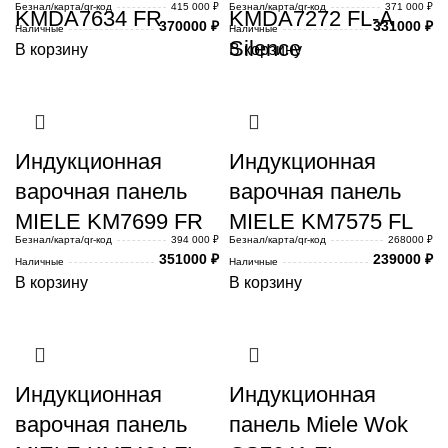
Безнал/карта/qr-код
415 000 ₽
Безнал/карта/qr-код
371 000 ₽
KMDA7634 FR
KMDA7272 FL-A
370000
₽
331000
₽
Наличные
Наличные
Silence
В корзину
В корзину
Индукционная
Индукционная
варочная панель
варочная панель
MIELE KM7699 FR
MIELE KM7575 FL
Безнал/карта/qr-код
394 000 ₽
Безнал/карта/qr-код
268000 ₽
351000
₽
239000
₽
Наличные
Наличные
В корзину
В корзину
Индукционная
Индукционная
варочная панель
панель Miele Wok