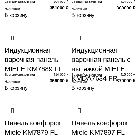
Безнал/карта/qr-код
394 000 ₽
Безнал/карта/qr-код
414 000 ₽
351000
₽
369000
₽
Наличные
Наличные
В корзину
В корзину
Индукционная
Индукционная
варочная панель
варочная панель с
MIELE KM7689 FL
вытяжкой MIELE
Безнал/карта/qr-код
414 000 ₽
Безнал/карта/qr-код
415 000 ₽
KMDA7634 FR
369000
₽
370000
₽
Наличные
Наличные
В корзину
В корзину
Панель конфорок
Панель конфорок
Miele KM7879 FL
Miele KM7897 FL