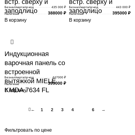
встр. сверху и
встр. сверху и
Безнал/карта/qr-код
435 000 ₽
Безнал/карта/qr-код
443 000 ₽
заподлицо
заподлицо
388000
₽
395000
₽
Наличные
Наличные
В корзину
В корзину
Индукционная
варочная панель со
встроенной
Безнал/карта/qr-код
447000 ₽
вытяжкой MIELE
399000
₽
Наличные
KMDA 7634 FL
В корзину
←
1
2
3
4
5
6
→
Фильтровать по цене