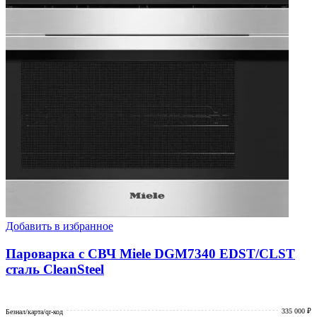
Добавить в избранное
Пароварка с СВЧ Miele DGM7340 EDST/CLST
сталь CleanSteel
335 000 ₽
Безнал/карта/qr-код