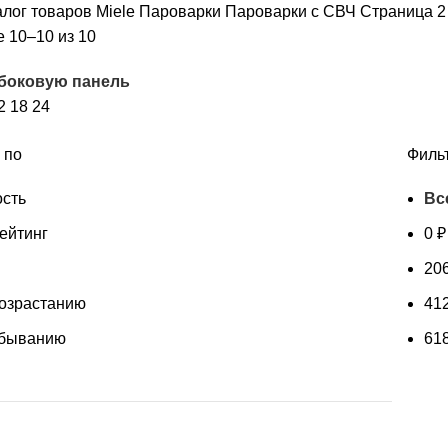
алог товаров Miele
Пароварки
Пароварки с СВЧ
Страница 2
Сортировка:
 10–10 из 10
по
 боковую панель
популярности
2
18
24
 по
Филь
сть
Вс
ейтинг
0
₽
20
возрастанию
41
убыванию
61