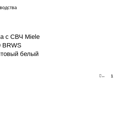
зводства
а с СВЧ Miele
0 BRWS
нтовый белый
←
1
2