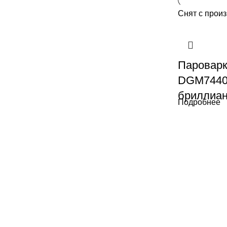
Снят с прои
Пароварк
DGM744
бриллиа
Подробнее