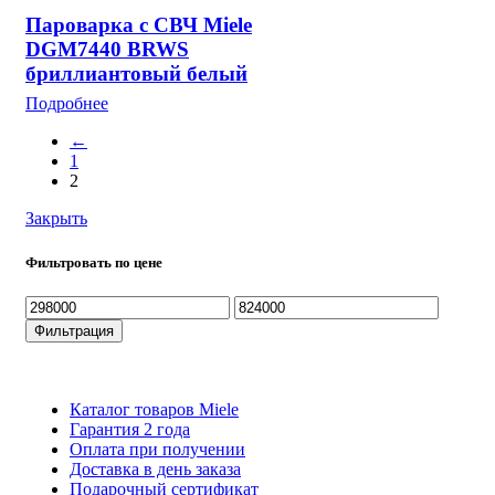
Пароварка с СВЧ Miele
DGM7440 BRWS
бриллиантовый белый
Подробнее
←
1
2
Закрыть
Фильтровать по цене
Минимальная
Максимальная
цена
цена
Фильтрация
Каталог товаров Miele
Гарантия 2 года
Оплата при получени
Доставка в день заказа
Кредит
Франшиза
Контакты
Каталог товаров Miele
Гарантия 2 года
Оплата при получении
Доставка в день заказа
Подарочный сертификат