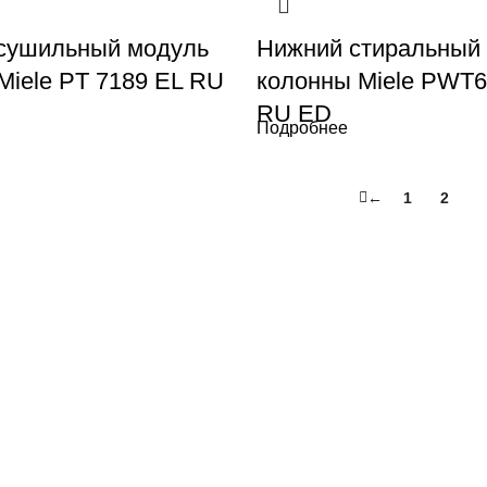
сушильный модуль
Нижний стиральный
Miele PT 7189 EL RU
колонны Miele PWT6
RU ED
Подробнее
←
1
2
3