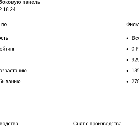
 боковую панель
популярности
2
18
24
 по
Филь
сть
Вс
ейтинг
0
₽
92
возрастанию
18
убыванию
27
зводства
Снят с производства