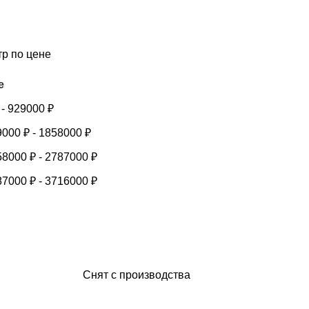
тр по цене
е
-
929000
₽
9000
₽
-
1858000
₽
58000
₽
-
2787000
₽
87000
₽
-
3716000
₽
Снят с производства