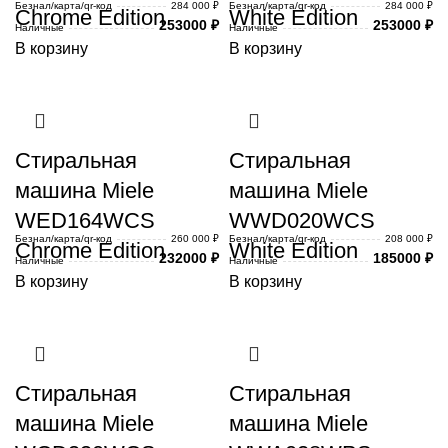
Безнал/карта/qr-код
284 000 ₽
Безнал/карта/qr-код
284 000 ₽
Chrome Edition
White Edition
253000
₽
253000
₽
Наличные
Наличные
В корзину
В корзину
Стиральная
Стиральная
машина Miele
машина Miele
WED164WCS
WWD020WCS
Безнал/карта/qr-код
260 000 ₽
Безнал/карта/qr-код
208 000 ₽
Chrome Edition
White Edition
232000
₽
185000
₽
Наличные
Наличные
В корзину
В корзину
Стиральная
Стиральная
машина Miele
машина Miele