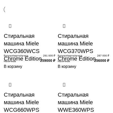
Стиральная
Стиральная
машина Miele
машина Miele
WCG360WCS
WCG370WPS
Безнал/карта/qr-код
291 000 ₽
Безнал/карта/qr-код
287 000 ₽
Chrome Edition
Chrome Edition
259000
₽
256000
₽
Наличные
Наличные
В корзину
В корзину
Стиральная
Стиральная
машина Miele
машина Miele
WCG660WPS
WWE360WPS