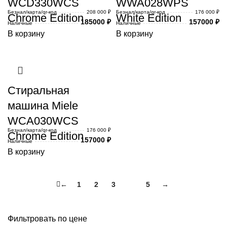
WCD330WCS
WWA028WPS
Безнал/карта/qr-код
208 000 ₽
Безнал/карта/qr-код
176 000 ₽
Chrome Edition
White Edition
185000
₽
157000
₽
Наличные
Наличные
В корзину
В корзину
Стиральная
машина Miele
WCA030WCS
Безнал/карта/qr-код
176 000 ₽
Chrome Edition
157000
₽
Наличные
В корзину
←
1
2
3
4
5
→
Фильтровать по цене