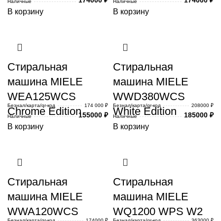
Наличные
Наличные
В корзину
В корзину
Стиральная
Стиральная
машина MIELE
машина MIELE
WEA125WCS
WWD380WCS
Безнал/карта/qr-код
174 000 ₽
Безнал/карта/qr-код
208000 ₽
Chrome Edition
White Edition
155000
₽
185000
₽
Наличные
Наличные
В корзину
В корзину
Стиральная
Стиральная
машина MIELE
машина MIELE
WWA120WCS
WQ1200 WPS W2
Безнал/карта/qr-код
174000 ₽
Безнал/карта/qr-код
363000 ₽