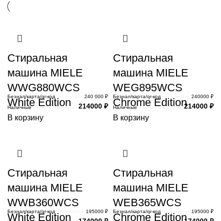
Стиральная
Стиральная
машина MIELE
машина MIELE
WWG880WCS
WEG895WCS
Безнал/карта/qr-код
240 000 ₽
Безнал/карта/qr-код
240000 ₽
White Edition
Chrome Edition
214000
₽
214000
₽
Наличные
Наличные
В корзину
В корзину
Стиральная
Стиральная
машина MIELE
машина MIELE
WWB360WCS
WEB365WCS
Безнал/карта/qr-код
195000 ₽
Безнал/карта/qr-код
195000 ₽
White Edition
Chrome Edition
174000
₽
174000
₽