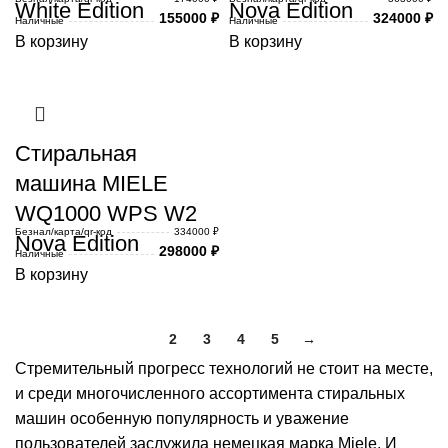
White Edition
Nova Edition
155000
₽
324000
₽
Наличные
Наличные
В корзину
В корзину
Стиральная
машина MIELE
WQ1000 WPS W2
Безнал/карта/qr-код
334000 ₽
Nova Edition
298000
₽
Наличные
В корзину
1
2
3
4
5
→
Стремительный прогресс технологий не стоит на месте,
и среди многочисленного ассортимента стиральных
машин особенную популярность и уважение
пользователей заслужила немецкая марка Miele. И