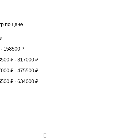
тр по цене
е
-
158500
₽
8500
₽
-
317000
₽
7000
₽
-
475500
₽
5500
₽
-
634000
₽