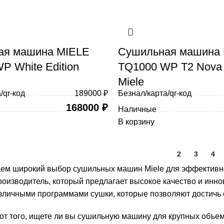
ая машина MIELE
Сушильная машина
 White Edition
TQ1000 WP T2 Nova 
Miele
/qr-код
189000 ₽
Безнал/карта/qr-код
168000
₽
Наличные
В корзину
1
2
3
4
ем широкий выбор сушильных машин Miele для эффективной
роизводитель, который предлагает высокое качество и ин
зличными программами сушки, которые позволяют достичь о
от того, ищете ли вы сушильную машину для крупных объем