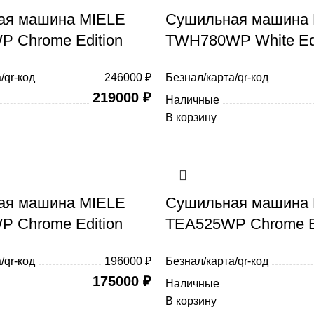
ая машина MIELE
Сушильная машина
 Chrome Edition
TWH780WP White Edi
/qr-код
246000 ₽
Безнал/карта/qr-код
219000
₽
Наличные
В корзину
ая машина MIELE
Сушильная машина
 Chrome Edition
TEA525WP Chrome Ed
/qr-код
196000 ₽
Безнал/карта/qr-код
175000
₽
Наличные
В корзину