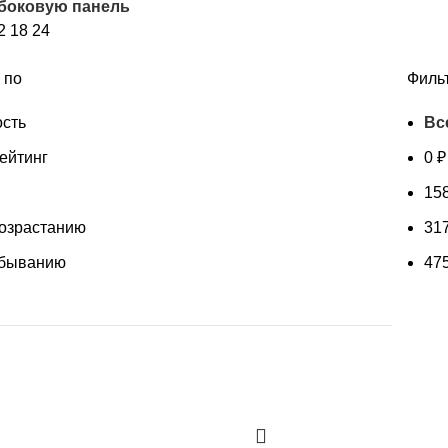
 боковую панель
рейтингу
2
18
24
 по
Филь
сть
Вс
ейтинг
0
₽
15
возрастанию
31
убыванию
47