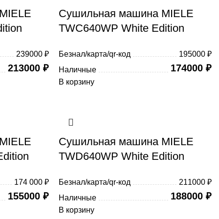
 MIELE
Сушильная машина MIELE
tion
TWC640WP White Edition
239000 ₽
Безнал/карта/qr-код
195000 ₽
213000
₽
174000
₽
Наличные
В корзину
 MIELE
Сушильная машина MIELE
ition
TWD640WP White Edition
174 000 ₽
Безнал/карта/qr-код
211000 ₽
155000
₽
188000
₽
Наличные
В корзину