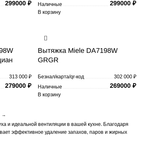
299000
₽
299000
₽
Наличные
В корзину
498W
Вытяжка Miele DA7198W
диан
GRGR
313 000 ₽
Безнал/карта/qr-код
302 000 ₽
279000
₽
269000
₽
Наличные
В корзину
→
уха и идеальной вентиляции в вашей кухне. Благодаря
вает эффективное удаление запахов, паров и жирных