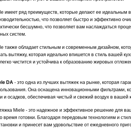
le имеет ряд преимуществ, которые делают ее идеальным в
изводительностью, что позволяет быстро и эффективно очищ
актически бесшумно, что позволяет вам наслаждаться проц
ных систем.
le также обладает стильным и современным дизайном, кото
ть вытяжку, которая идеально впишется в стиль вашей кухн
легко чистится и устойчива к образованию жировых отложен
ele DA
- это одна из лучших вытяжек на рынке, которая га
пользования. Она оснащена инновационными фильтрами, к
и и осадков, обеспечивая чистый и свежий воздух в вашей 
тяжка Miele - это надежное и эффективное решение для ва
о время готовки. Благодаря передовым технологиям и стил
становки и принесет вам удовольствие от ежедневного приг