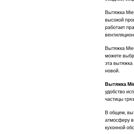
Вытяжка Mie
высокой про
работает пр
вентиляцион
Вытяжка Mie
можете выбра
эта вытяжка 
новой.
Вытяжка Mi
удобство ис
частицы гряз
В общем, вы
атмосферу в
кухонной об