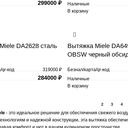
299000
₽
Наличные
В корзину
Miele DA2628 сталь
Вытяжка Miele DA6
OBSW черный обси
/qr-код
319000 ₽
Безнал/карта/qr-код
284000
₽
Наличные
В корзину
1
2
3
4
le
- это идеальное решение для обеспечения свежего возд
ехнологиям и надежной конструкции, эта вытяжка обеспечи
здавая комфорт и уют в вашем кулинарном пространстве.