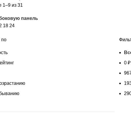
Цены:
 1–9 из 31
по
 боковую панель
убыванию
2
18
24
 по
Филь
сть
Вс
ейтинг
0
₽
96
возрастанию
19
убыванию
29