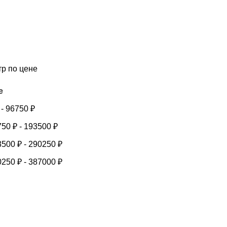
тр по цене
е
-
96750
₽
750
₽
-
193500
₽
3500
₽
-
290250
₽
0250
₽
-
387000
₽