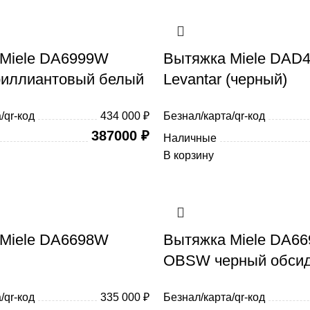
Miele DA6999W
Вытяжка Miele DAD
иллиантовый белый
Levantar (черный)
/qr-код
434 000 ₽
Безнал/карта/qr-код
387000
₽
Наличные
В корзину
Miele DA6698W
Вытяжка Miele DA6
OBSW черный обси
/qr-код
335 000 ₽
Безнал/карта/qr-код