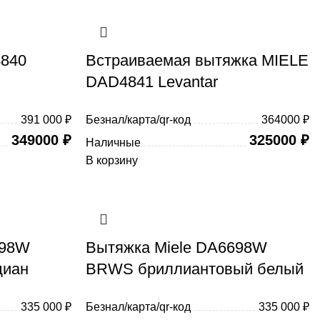
4840
Встраиваемая вытяжка MIELE
DAD4841 Levantar
391 000 ₽
Безнал/карта/qr-код
364000 ₽
349000
₽
325000
₽
Наличные
В корзину
698W
Вытяжка Miele DA6698W
диан
BRWS бриллиантовый белый
335 000 ₽
Безнал/карта/qr-код
335 000 ₽