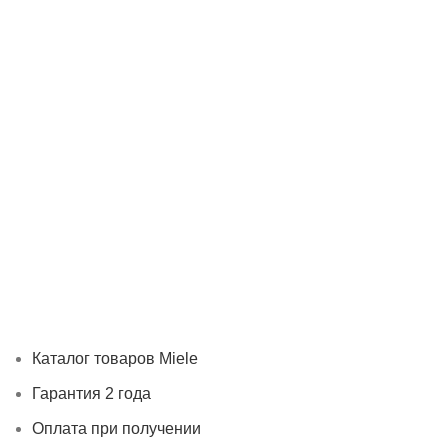
Каталог товаров Miele
Гарантия 2 года
Оплата при
получении
Доставка в день заказа
Кредит
Франшиза
Контакты
Каталог товаров Miele
Гарантия 2 года
Оплата при получении