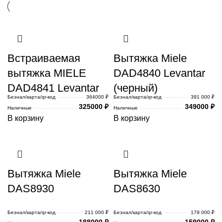
Встраиваемая
Вытяжка Miele
вытяжка MIELE
DAD4840 Levantar
DAD4841 Levantar
(черный)
Безнал/карта/qr-код
364000 ₽
Безнал/карта/qr-код
391 000 ₽
325000
₽
349000
₽
Наличные
Наличные
В корзину
В корзину
Вытяжка Miele
Вытяжка Miele
DAS8930
DAS8630
Безнал/карта/qr-код
211 000 ₽
Безнал/карта/qr-код
179 000 ₽
188000
₽
159000
₽