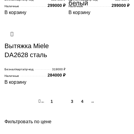
белый
299000
₽
299000
₽
Наличные
Наличные
В корзину
В корзину
Вытяжка Miele
DA2628 сталь
Безнал/карта/qr-код
319000 ₽
284000
₽
Наличные
В корзину
←
1
2
3
4
→
Фильтровать по цене