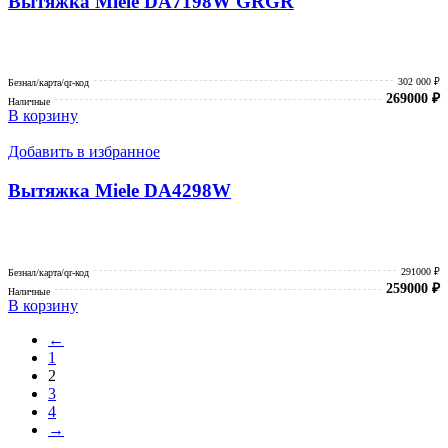
Вытяжка Miele DA7198W GRGR
302 000 ₽
Безнал/карта/qr-код
269000
₽
Наличные
В корзину
Добавить в избранное
Вытяжка Miele DA4298W
291000 ₽
Безнал/карта/qr-код
259000
₽
Наличные
В корзину
←
1
2
3
4
→