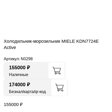
Нажмите, чтобы увеличить
Холодильник-морозильник MIELE KDN7724E
Active
Артикул:
N0298
155000
₽
Наличные
174000 ₽
Безнал/карта/qr-код
155000
₽