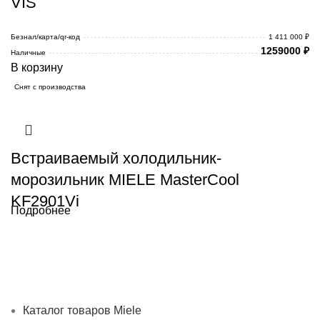
VIS
Безнал/карта/qr-код
1 411 000 ₽
1259000
₽
Наличные
В корзину
Снят с производства
Встраиваемый холодильник-
морозильник MIELE MasterCool
KF2901Vi
Подробнее
Каталог товаров Miele
Гарантия 2 года
Оплата при
получении
Доставка в день заказа
Кредит
Франшиза
Контакты
Каталог товаров Miele